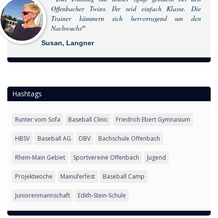
Offenbacher Twins. Ihr seid einfach Klasse. Die
Trainer kümmern sich hervorragend um den
Nachwuchs
Susan, Langner
Hashtags
Runter vom Sofa
Baseball Clinic
Friedrich Ebert Gymnasium
HBSV
Baseball AG
DBV
Bachschule Offenbach
Rhein-Main Gebiet
Sportvereine Offenbach
Jugend
Projektwoche
Mainuferfest
Baseball Camp
Juniorenmannschaft
Edith-Stein-Schule