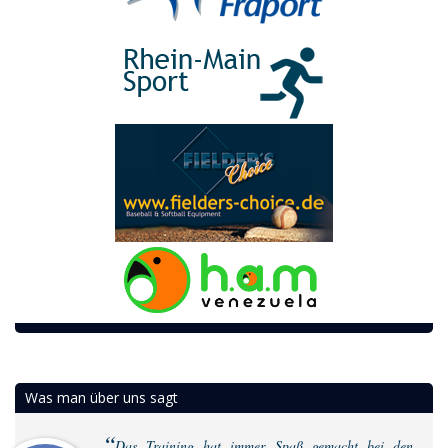
Was man über uns sagt
Das Training hat immer Spaß gemacht bei den