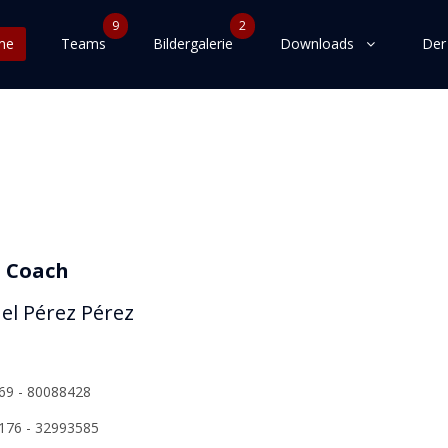
9
2
me
Teams
Bildergalerie
Downloads
Der
 Coach
l Pérez Pérez
69 - 80088428
176 - 32993585