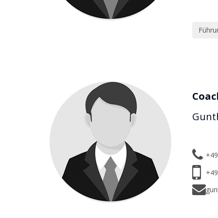
Führu
Coac
Gunt
+49
+49
gun