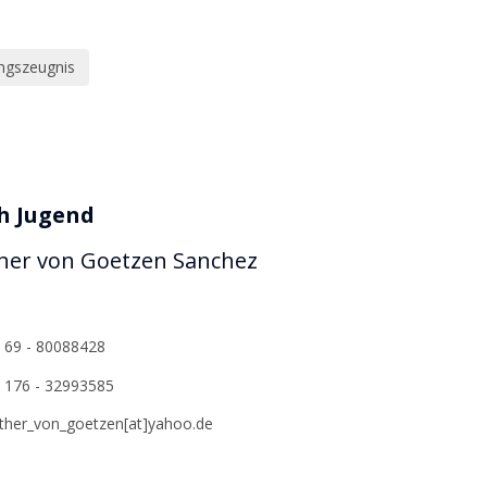
ngszeugnis
h Jugend
her von Goetzen Sanchez
 69 - 80088428
 176 - 32993585
ther_von_goetzen[at]yahoo.de