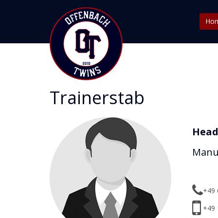
Ho
Trainerstab
Head
Manue
+49 
+49 