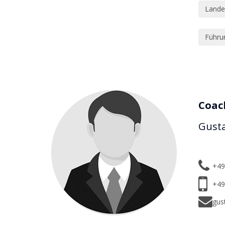
Lande
Führu
Coac
Gusta
+49
+49
gus