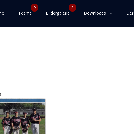
9
2
me
Teams
Bildergalerie
Downloads
Der
A