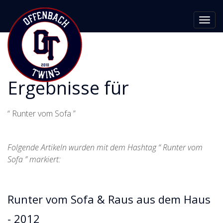
Toggl
navig
Ergebnisse für
“ Runter vom Sofa ”
Folgende Artikeln wurden mit dem Hashtag “ Runter vom
Sofa ” markiert:
Runter vom Sofa & Raus aus dem Haus
- 2012