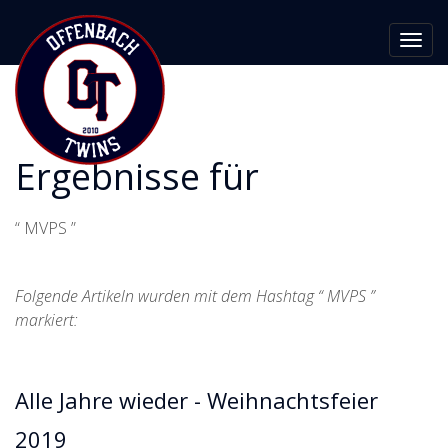
Toggl
navig
Ergebnisse für
“ MVPS ”
Folgende Artikeln wurden mit dem Hashtag “ MVPS ”
markiert:
Alle Jahre wieder - Weihnachtsfeier
2019