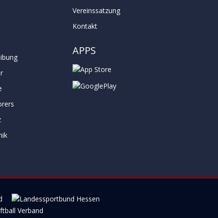
Vereinssatzung
e
Kontakt
APPS
ibung
r
e
orers
z
nik