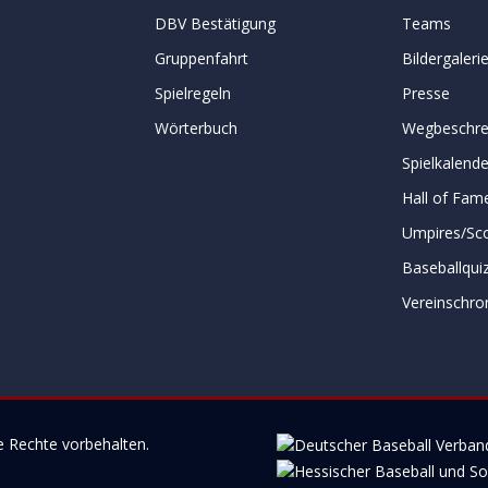
DBV Bestätigung
Teams
Gruppenfahrt
Bildergaleri
Spielregeln
Presse
Wörterbuch
Wegbeschre
Spielkalende
Hall of Fam
Umpires/Sc
Baseballqui
Vereinschro
e Rechte vorbehalten.