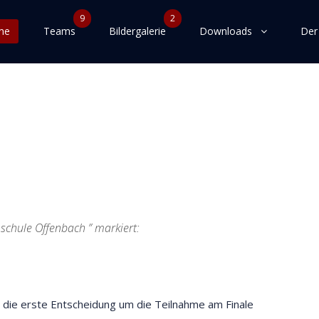
9
2
me
Teams
Bildergalerie
Downloads
Der
schule Offenbach ” markiert:
h die erste Entscheidung um die Teilnahme am Finale